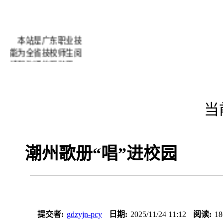
本站是广东职业技
能为全省技校师生阅
读和沟通的互动平
台。网站自开通以来
得到了广大师生的好
评及配合，在此我们
当
表示衷心的感谢！为
了进一步办好网站我
们希望经常得到您们
潮州歌册“唱”进校园
的批评和建议。
提交者:
gdzyjn-pcy
日期:
2025/11/24 11:12
阅读:
18