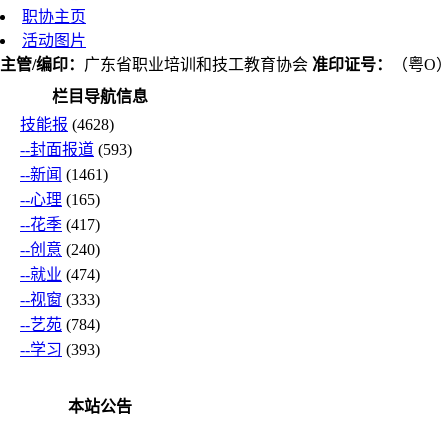
职协主页
活动图片
主管/编印：
广东省职业培训和技工教育协会
准印证号：
（粤O）L
栏目导航信息
技能报
(4628)
--封面报道
(593)
--新闻
(1461)
--心理
(165)
--花季
(417)
--创意
(240)
--就业
(474)
--视窗
(333)
--艺苑
(784)
--学习
(393)
本站公告