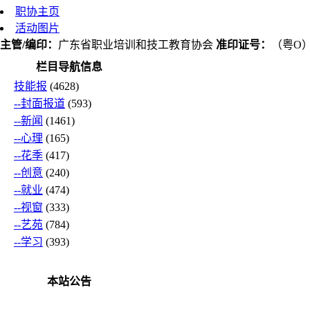
职协主页
活动图片
主管/编印：
广东省职业培训和技工教育协会
准印证号：
（粤O）L
栏目导航信息
技能报
(4628)
--封面报道
(593)
--新闻
(1461)
--心理
(165)
--花季
(417)
--创意
(240)
--就业
(474)
--视窗
(333)
--艺苑
(784)
--学习
(393)
本站公告