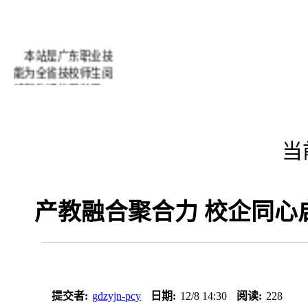
本站是广东职业技
能为全省技校师生阅
读和沟通的互动平
台。网站自开通以来
得到了广大师生的好
评及配合，在此我们
当
表示衷心的感谢！为
了进一步办好网站我
们希望经常得到您们
产教融合聚合力 校企同心
的批评和建议。
提交者:
gdzyjn-pcy
日期:
12/8 14:30
阅读:
228