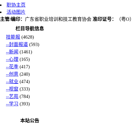
职协主页
活动图片
主管/编印：
广东省职业培训和技工教育协会
准印证号：
（粤O）L
栏目导航信息
技能报
(4628)
--封面报道
(593)
--新闻
(1461)
--心理
(165)
--花季
(417)
--创意
(240)
--就业
(474)
--视窗
(333)
--艺苑
(784)
--学习
(393)
本站公告