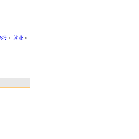
能报
>
就业
>