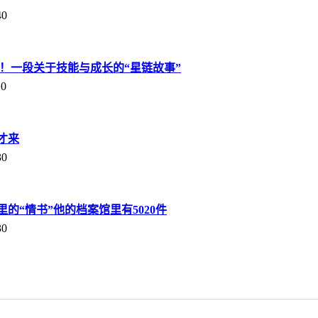
40
痕！一段关于技能与成长的“星链故事”
10
才来
30
的“情书”他的档案馆里有5020件
30