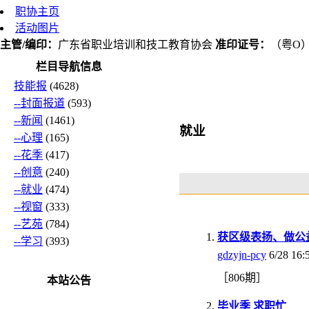
职协主页
活动图片
主管/编印：
广东省职业培训和技工教育协会
准印证号：
（粤O）L
栏目导航信息
技能报
(4628)
--封面报道
(593)
--新闻
(1461)
就业
--心理
(165)
--花季
(417)
--创意
(240)
--就业
(474)
--视窗
(333)
--艺苑
(784)
获区级表扬、做公
--学习
(393)
gdzyjn-pcy
6/28 16:
［806期］
本站公告
毕业季 求职忙