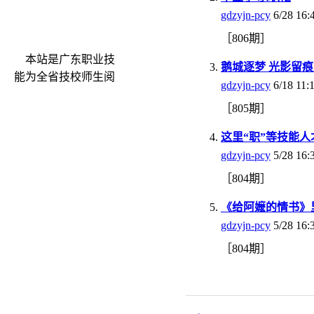
gdzyjn-pcy
6/28 16:
［806期］
本站是广东职业技
鹅城逐梦 光影留
能为全省技校师生阅
gdzyjn-pcy
6/18 11:
读和沟通的互动平
［805期］
台。网站自开通以来
得到了广大师生的好
这里“职”等技能人
评及配合，在此我们
gdzyjn-pcy
5/28 16:
表示衷心的感谢！为
［804期］
了进一步办好网站我
们希望经常得到您们
《给阿嬷的情书》里
的批评和建议。
gdzyjn-pcy
5/28 16:
［804期］