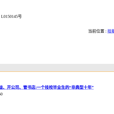
0150145号
当前位置 :
技
益、开公司、管书店:一个技校毕业生的“非典型十年”
50